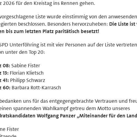
 2026 für den Kreistag ins Rennen gehen.
 vorgeschlagene Liste wurde einstimmig von den anwesende
gierten beschlossen. Besonders hervorzuheben:
Die Liste is
en bis zum letzten Platz paritätisch besetzt!
SPD Unterföhring ist mit vier Personen auf der Liste vertreten
n unter den Top 20:
z 08:
Sabine Fister
z 13:
Florian Klietsch
z 41:
Philipp Schwarz
z 60:
Barbara Rott-Karrasch
bedanken uns für das entgegengebrachte Vertrauen und fre
 einen spannenden Wahlkampf getreu dem Motto unseres
ratskandidaten Wolfgang Panzer „Miteinander für den Land
ne Fister
itzende