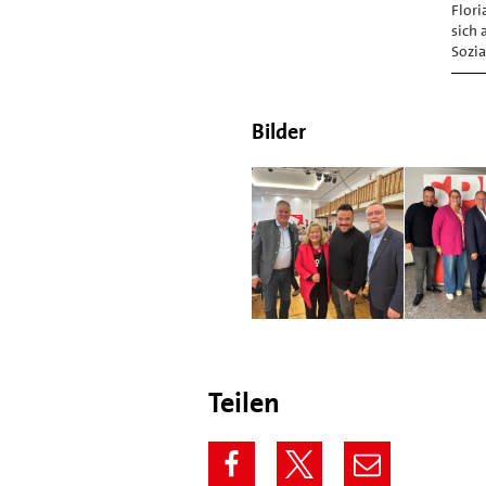
Flori
sich 
Sozi
Bilder
Teilen