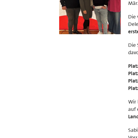
März
Die
Dele
erst
Die 
davo
Plat
Plat
Plat
Plat
Wir 
auf
Land
Sabi
Vors