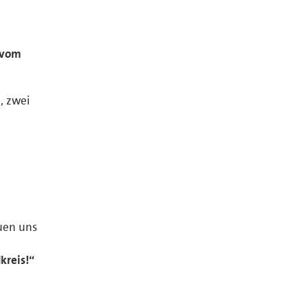
n
t vom
, zwei
uen uns
kreis!“