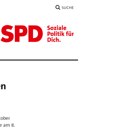
SUCHE
en
tober
e am 8.