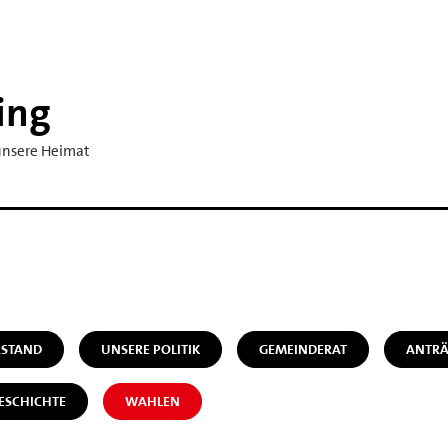
ing
 unsere Heimat
STAND
UNSERE POLITIK
GEMEINDERAT
ANTR
ESCHICHTE
WAHLEN